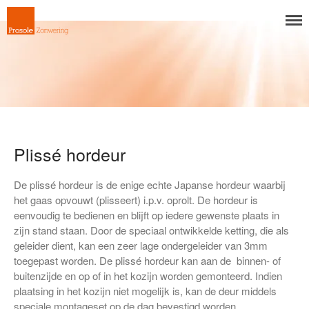
Prosole Zonwering
Professionals in zonprotectie
Home
Producten
Rolluiken
Buitenzonwering
Knikarmschermen
Plissé hordeur
Uitvalschermen
De plissé hordeur is de enige echte Japanse hordeur waarbij
Screens
het gaas opvouwt (plisseert) i.p.v. oprolt. De hordeur is
Markiezen
eenvoudig te bedienen en blijft op iedere gewenste plaats in
zijn stand staan. Door de speciaal ontwikkelde ketting, die als
Verandazonwering
geleider dient, kan een zeer lage ondergeleider van 3mm
Binnenzonwering
toegepast worden. De plissé hordeur kan aan de binnen- of
buitenzijde en op of in het kozijn worden gemonteerd. Indien
Horizontale jaloezieën
plaatsing in het kozijn niet mogelijk is, kan de deur middels
Houten jaloezieën
speciale montageset op de dag bevestigd worden.