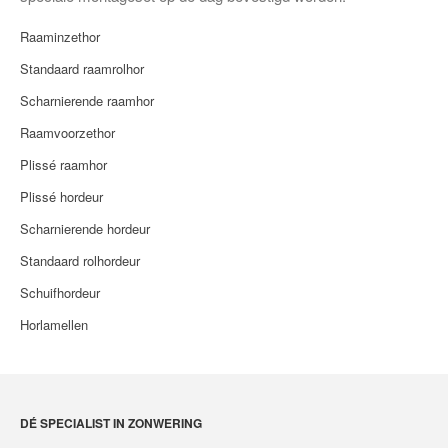
Shutters
Raaminzethor
Paneelgordijnen
Standaard raamrolhor
Plissé
Scharnierende raamhor
Duo plissé
Raamvoorzethor
Rolgordijnen
Plissé raamhor
Verticale jaloezieën
Plissé hordeur
Vouwgordijnen
Scharnierende hordeur
Prestige rolgordijnen
Standaard rolhordeur
Zonweringdoek
Schuifhordeur
Horren
Horlamellen
Raaminzethor
Standaard raamrolhor
Scharnierende raamhor
DÉ SPECIALIST IN ZONWERING
Raamvoorzethor