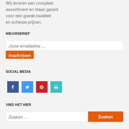
Wij leveren een compleet
Plissé raamhor
assortiment en staan garant
Plissé hordeur
voor een goede kwaliteit
en scherpe prijzen.
Scharnierende hordeur
NIEUWSBRIEF
Standaard rolhordeur
Schuifhordeur
Horlamellen
Terrasoverkappingen
Deuren
SOCIAL MEDIA
Garagedeuren
Overheaddeuren
Zonnepanelen
VIND HET HIER
Bedieningen
Service & Onderhoud
Projecten