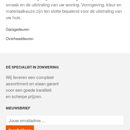
smaak en de uitstraling van uw woning. Vormgeving, kleur en
Plissé raamhor
materiaalkeuze zijn ten slotte bepalend voor de uitstraling van
uw huis.
Plissé hordeur
Scharnierende hordeur
Garagedeuren
Standaard rolhordeur
Overheaddeuren
Schuifhordeur
Horlamellen
Terrasoverkappingen
DÉ SPECIALIST IN ZONWERING
Deuren
Wij leveren een compleet
Garagedeuren
assortiment en staan garant
voor een goede kwaliteit
Overheaddeuren
en scherpe prijzen.
Zonnepanelen
NIEUWSBRIEF
Bedieningen
Service & Onderhoud
Projecten