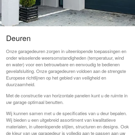
Shutters
Paneelgordijnen
Plissé
Deuren
Duo plissé
Rolgordijnen
Onze garagedeuren zorgen in uiteenlopende toepassingen en
Verticale jaloezieën
onder wisselende weersomstandigheden (temperatuur, wind
en water) voor een betrouwbare en eenvoudig te bedienen
Vouwgordijnen
gevelafsluiting. Onze garagedeuren voldoen aan de strengste
Prestige rolgordijnen
Europese richtlijnen op het gebied van veiligheid en
duurzaamheid.
Zonweringdoek
Horren
Met de constructie van horizontale panelen kunt u de ruimte in
uw garage optimaal benutten.
Raaminzethor
Wij kunnen samen met u de specificaties van u deur bepalen.
Standaard raamrolhor
Wij bieden u een uitgebreid assortiment van kwalitatieve
Scharnierende raamhor
materialen, in uiteenlopende stijlen, structuren en designs. Ook
de kleur van uw garagedeur is volledig aan te passen aan uw
Raamvoorzethor