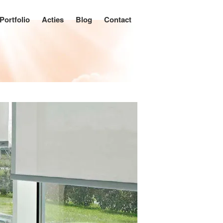
Portfolio
Acties
Blog
Contact
Home
Producten
Rolluiken
Buitenzonwering
Knikarmschermen
Uitvalschermen
Screens
Markiezen
Verandazonwering
Binnenzonwering
Horizontale jaloezieën
Houten jaloezieën