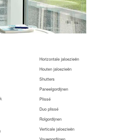
Shutters
Paneelgordijnen
Plissé
Duo plissé
Rolgordijnen
Verticale jaloezieën
Horizontale jaloezieën
Vouwgordijnen
Houten jaloezieën
Prestige rolgordijnen
Shutters
Zonweringdoek
Paneelgordijnen
Horren
ok
Plissé
Raaminzethor
Duo plissé
Standaard raamrolhor
.
Rolgordijnen
Scharnierende raamhor
Verticale jaloezieën
n
Raamvoorzethor
Vouwgordijnen