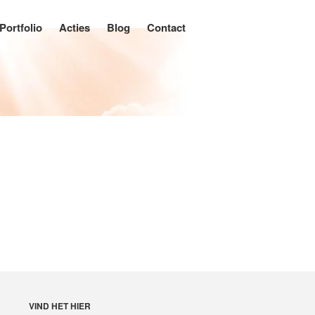
Portfolio
Acties
Blog
Contact
Home
Producten
Rolluiken
Buitenzonwering
Knikarmschermen
Uitvalschermen
Screens
Markiezen
Verandazonwering
Binnenzonwering
Horizontale jaloezieën
Houten jaloezieën
VIND HET HIER